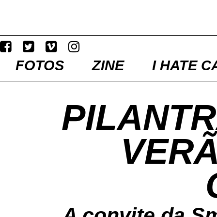
FOTOS
ZINE
I HATE C
PILANT
VERÃ
A convite da Sm