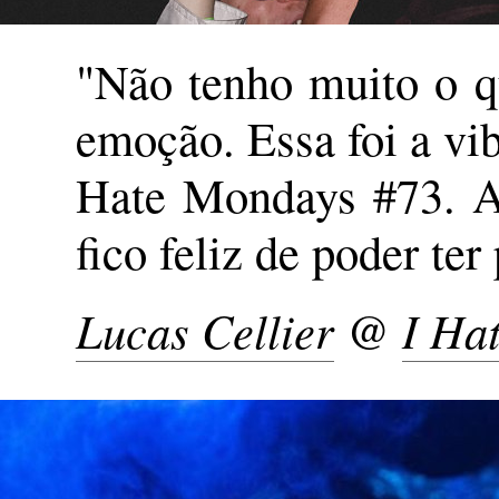
"Não tenho muito o qu
emoção. Essa foi a vi
Hate Mondays #73. A
fico feliz de poder te
Lucas Cellier
@
I Ha