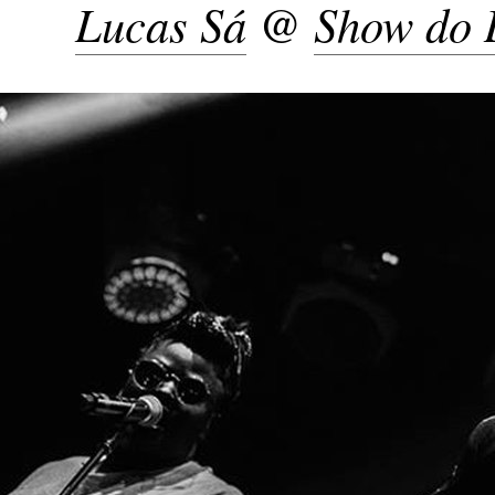
Lucas Sá
@
Show do 