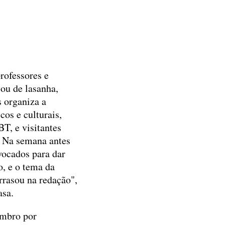
professores e
lou de lasanha,
 organiza a
cos e culturais,
T, e visitantes
. Na semana antes
vocados para dar
o, e o tema da
rrasou na redação",
asa.
embro por