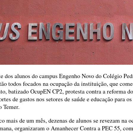
te dos alunos do campus Engenho Novo do Colégio Pedr
tão todos focados na ocupação da instituição, que come
o, batizado OcupEN CP2, protesta contra a reforma d
ortes de gastos nos setores de saúde e educação para o
o Temer.
co mais de um mês, dezenas de alunos se revezam na o
emana, organizaram o Amanhecer Contra a PEC 55, com