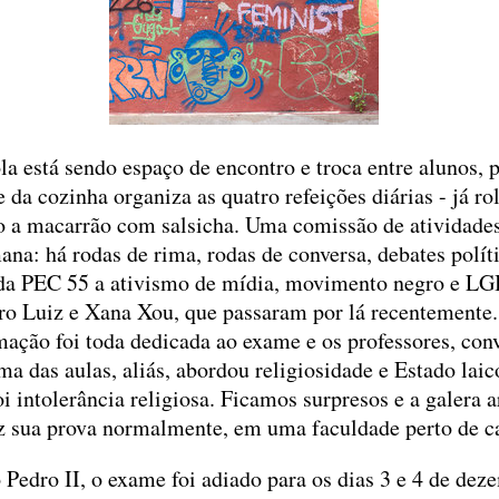
la está sendo espaço de encontro e troca entre alunos, 
 da cozinha organiza as quatro refeições diárias - já ro
 a macarrão com salsicha. Uma comissão de atividades
a: há rodas de rima, rodas de conversa, debates políti
a PEC 55 a ativismo de mídia, movimento negro e LGB
ro Luiz e Xana Xou, que passaram por lá recentemente
ção foi toda dedicada ao exame e os professores, con
ma das aulas, aliás, abordou religiosidade e Estado laic
intolerância religiosa. Ficamos surpresos e a galera a
ez sua prova normalmente, em uma faculdade perto de c
Pedro II, o exame foi adiado para os dias 3 e 4 de dez