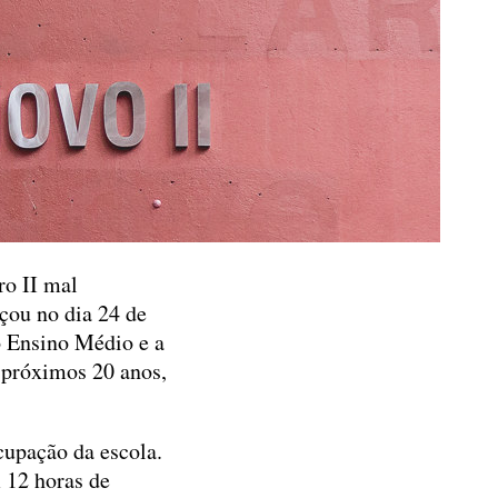
o II mal
çou no dia 24 de
o Ensino Médio e a
s próximos 20 anos,
cupação da escola.
 12 horas de