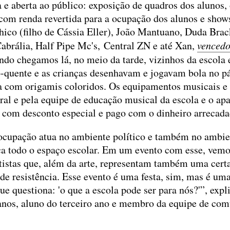
e aberta ao público: exposição de quadros dos alunos, o
com renda revertida para a ocupação dos alunos e shows
hico (filho de Cássia Eller), João Mantuano, Duda Brac
abrália, Half Pipe Mc's, Central ZN e até Xan,
vencedo
ndo chegamos lá, no meio da tarde, vizinhos da escola
-quente e as crianças desenhavam e jogavam bola no p
a com origamis coloridos. Os equipamentos musicais e
al e pela equipe de educação musical da escola e o apa
 com desconto especial e pago com o dinheiro arrecad
cupação atua no ambiente político e também no ambien
ica todo o espaço escolar. Em um evento com esse, vem
rtistas que, além da arte, representam também uma certa 
de resistência. Esse evento é uma festa, sim, mas é uma 
que questiona: 'o que a escola pode ser para nós?'”, expl
anos, aluno do terceiro ano e membro da equipe de co