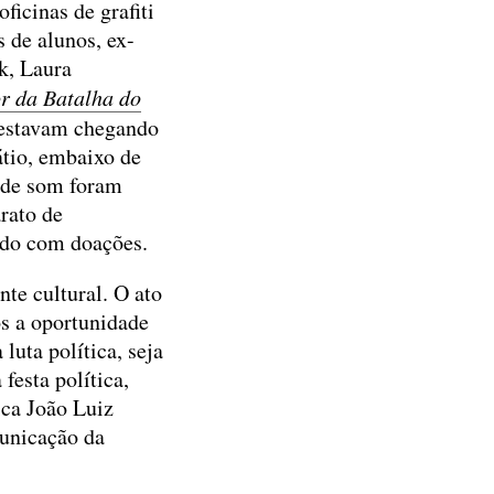
ficinas de grafiti
 de alunos, ex-
k, Laura
r da Batalha do
 estavam chegando
átio, embaixo de
 de som foram
rato de
ado com doações.
te cultural. O ato
os a oportunidade
luta política, seja
festa política,
ica João Luiz
municação da