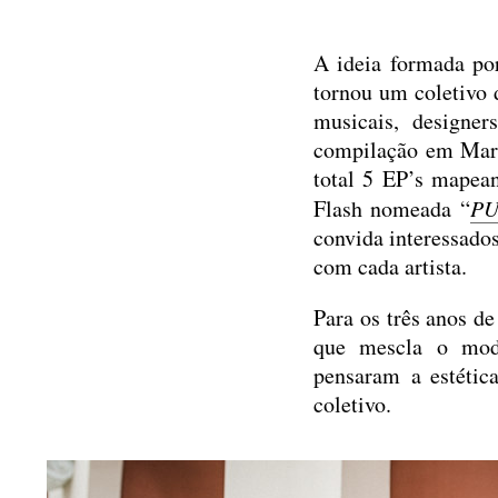
A ideia formada po
tornou um coletivo d
musicais, designer
compilação em Març
total 5 EP’s mapea
Flash nomeada “
PU
convida interessado
com cada artista.
Para os três anos d
que mescla o mode
pensaram a estétic
coletivo.