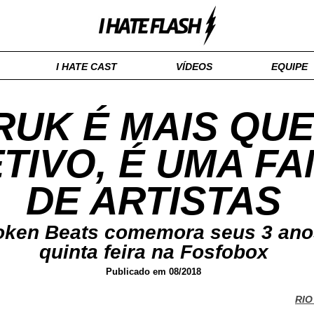
I HATE CAST
VÍDEOS
EQUIPE
RUK É MAIS QU
TIVO, É UMA FA
DE ARTISTAS
oken Beats comemora seus 3 ano
quinta feira na Fosfobox
Publicado em 08/2018
RIO