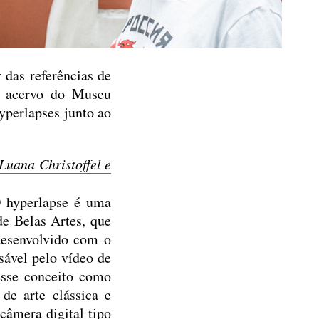
 das referências de
do acervo do Museu
yperlapses junto ao
 Luana Christoffel e
O hyperlapse é uma
de Belas Artes, que
desenvolvido com o
sável pelo vídeo de
esse conceito como
de arte clássica e
câmera digital tipo