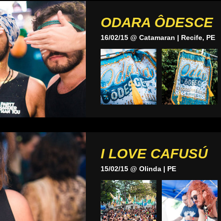
ODARA ÔDESCE
16/02/15 @ Catamaran | Recife, PE
I LOVE CAFUSÚ
15/02/15 @ Olinda | PE