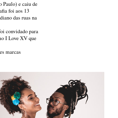
 Paulo) e caiu de
fia foi aos 13
diano das ruas na
foi convidado para
omo I Love XV que
des marcas