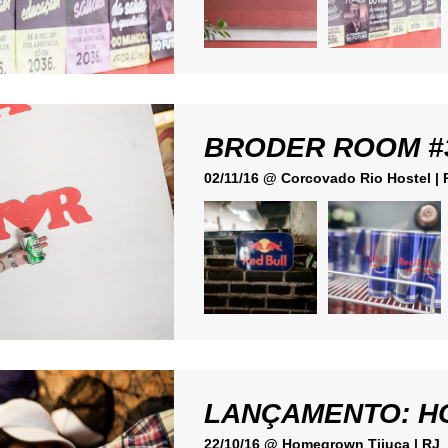
BRODER ROOM #
02/11/16 @ Corcovado Rio Hostel | 
LANÇAMENTO: 
22/10/16 @ Homegrown Tijuca | RJ