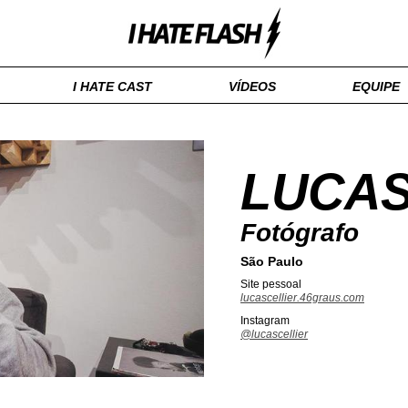
I HATE CAST
VÍDEOS
EQUIPE
LUCAS
Fotógrafo
São Paulo
Site pessoal
lucascellier.46graus.com
Instagram
@lucascellier