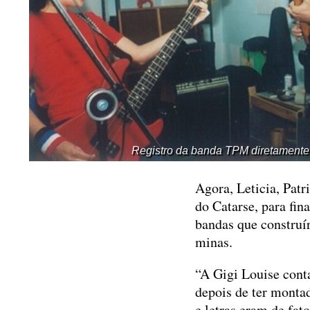
Registro da banda TPM diretamente 
Agora, Leticia, Patr
do Catarse, para fin
bandas que construír
minas.
“A Gigi Louise conta
depois de ter monta
e letras eram de fa