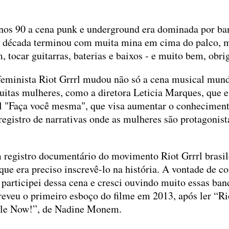
 anos 90 a cena punk e underground era dominada por b
 a década terminou com muita mina em cima do palco, 
 tocar guitarras, baterias e baixos - e muito bem, obr
eminista Riot Grrrl mudou não só a cena musical mun
itas mulheres, como a diretora Leticia Marques, que e
 "Faça você mesma", que visa aumentar o conhecimento
registro de narrativas onde as mulheres são protagonist
 registro documentário do movimento Riot Grrrl brasil
que era preciso inscrevê-lo na história. A vontade de co
 participei dessa cena e cresci ouvindo muito essas ban
reveu o primeiro esboço do filme em 2013, após ler “Ri
tyle Now!”, de Nadine Monem.