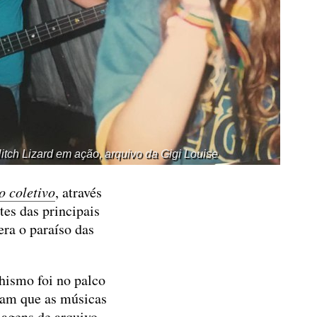
itch Lizard em ação, arquivo da Gigi Louise
 coletivo
, através
tes das principais
era o paraíso das
hismo foi no palco
vam que as músicas
magens de arquivo