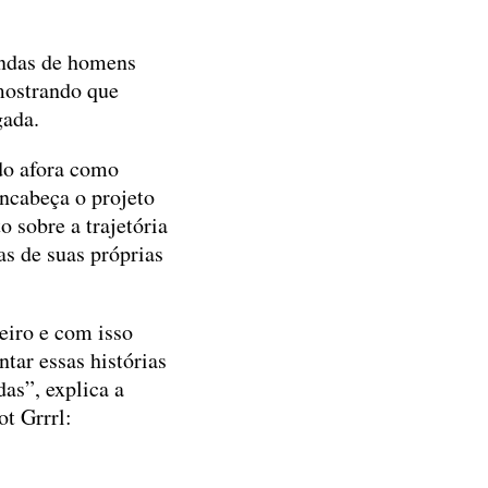
andas de homens
mostrando que
igada.
do afora como
ncabeça o projeto
 sobre a trajetória
as de suas próprias
eiro e com isso
ntar essas histórias
das”, explica a
ot Grrrl: