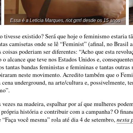
Essa é a Leticia Marques, riot grrrl desde os 15 anos
ão tivesse existido? Será que hoje o feminismo estaria 
ntas camisetas onde se lê “Feminist” (afinal, no Brasil a
s coisas poderiam ser diferentes: “Acho que esta revolu
o o alcance que teve nos Estados Unidos e, consequente
s tantas bandas feministas e femininas e tantas outras
nspiraram neste movimento. Acredito também que o Femi
a cena underground, na arte/cultura e, possivelmente, te
smo”.
ês vezes na madeira, espalhar por aí que mulheres pode
 própria história e contribuir com a campanha? O finan
me “Faça você mesma” rola até dia 4 de setembro,
nesta 