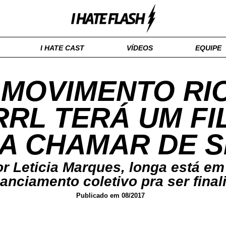
I HATE CAST
VÍDEOS
EQUIPE
 MOVIMENTO RI
RL TERÁ UM FI
A CHAMAR DE 
or Leticia Marques, longa está e
nanciamento coletivo pra ser final
Publicado em 08/2017