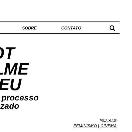
SOBRE
CONTATO
OT
LME
SEU
m processo
izado
VEJA MAIS
FEMINISMO
|
CINEMA