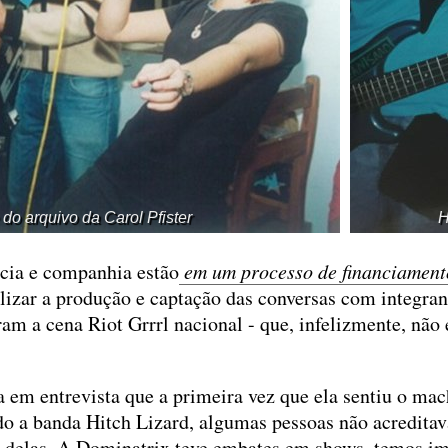
do arquivo da Carol Pfister
H
icia e companhia estão
em um processo de financiamento
alizar a produção e captação das conversas com integran
am a cena Riot Grrrl nacional - que, infelizmente, não 
 em entrevista que a primeira vez que ela sentiu o mac
do a banda Hitch Lizard, algumas pessoas não acredita
to delas. A Dominatrix teve embates em shows, temos i