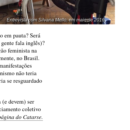
Entrevista com Silvana Mello, em maio de 2016
tão em pauta? Será
 gente fala inglês)?
ção feminista na
mente, no Brasil.
 manifestações
nismo não teria
ria se resguardado
m (e devem) ser
ciamento coletivo
página do Catarse.