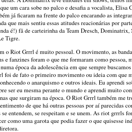
e um cara sobe no palco e desafia a vocalista, Elisa G
ém já ficaram na frente do palco encarando as integra
da que mais sentiu essas atitudes reacionárias por part
ainda é!) fã de carteirinha da Team Dresch, Dominatrix, 
Le Tigre.
m o Riot Grrrl é muito pessoal. O movimento, as bandas
ns e fanzines foram o que me formaram como pessoa, 
 numa época da adolescência em que sempre buscamos n
rl foi de fato o primeiro movimento ou ideia com que m
onhecendo o anarquismo e outros ideais. Eu aprendi s
obre ser eu mesma perante o mundo e aprendi muito com
nas que surgiram na época. O Riot Grrrl também me tr
entimento de que há outras pessoas por aí parecidas 
s se entendem, se respeitam e se unem. As riot grrrls 
scer como uma garota que podia fazer o que quisesse in
diretora.