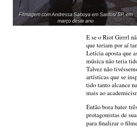
Filmagem com Andressa Saboya em Santos/ SP, em
março deste ano
E se o Riot Girrrl n
que teriam por aí ta
Letícia aposta que a
música não teria tid
Talvez não tivéssemo
artísticas que se i
tido tanto alcance n
mais ao academici
Então bora bater tr
protagonistas de sua
para finalizar o fil