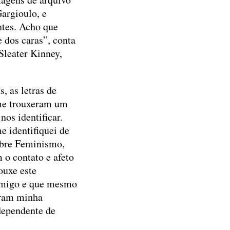
argioulo, e
ntes. Acho que
e dos caras”, conta
Sleater Kinney,
, as letras de
me trouxeram um
os identificar.
e identifiquei de
obre Feminismo,
 o contato e afeto
ouxe este
comigo e que mesmo
foram minha
dependente de