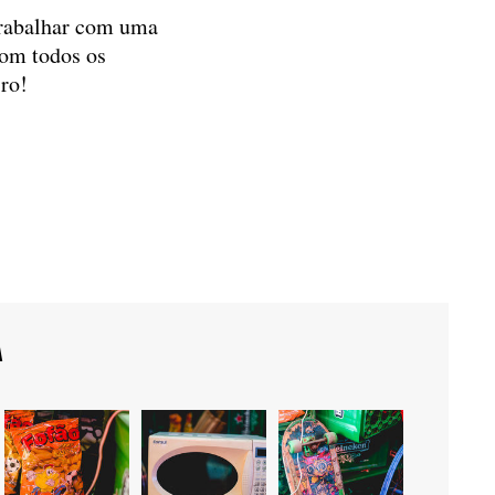
 trabalhar com uma
com todos os
iro!
A