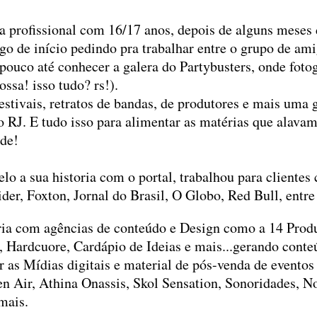
a profissional com 16/17 anos, depois de alguns meses
go de início pedindo pra trabalhar entre o grupo de am
pouco até conhecer a galera do Partybusters, onde foto
ssa! isso tudo? rs!).
stivais, retratos de bandas, de produtores e mais uma 
 RJ. E tudo isso para alimentar as matérias que alava
ade!
lo a sua historia com o portal, trabalhou para cliente
der, Foxton, Jornal do Brasil, O Globo, Red Bull, entre
ia com agências de conteúdo e Design como a 14 Prod
 Hardcuore, Cardápio de Ideias e mais...gerando conteú
r as Mídias digitais e material de pós-venda de evento
 Air, Athina Onassis, Skol Sensation, Sonoridades, N
mais.