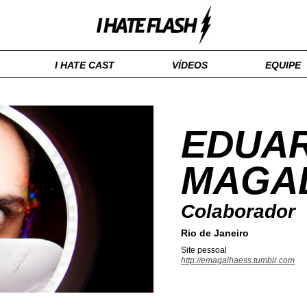
I HATE CAST
VÍDEOS
EQUIPE
EDUA
MAGA
Colaborador
Rio de Janeiro
Site pessoal
http://emagalhaess.tumblr.com