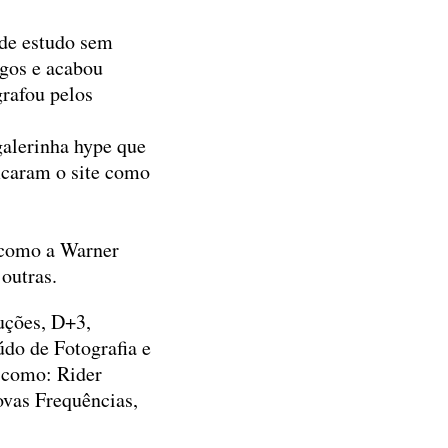
 de estudo sem
igos e acabou
grafou pelos
galerinha hype que
mcaram o site como
s como a Warner
 outras.
uções, D+3,
do de Fotografia e
s como: Rider
ovas Frequências,