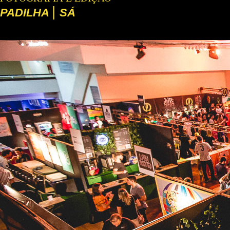
|
PADILHA
SÁ