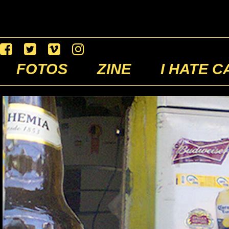
FOTOS
ZINE
I HATE C