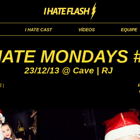
I HATE CAST
VÍDEOS
EQUIPE
HATE MONDAYS #
23/12/13 @ Cave | RJ
E
|