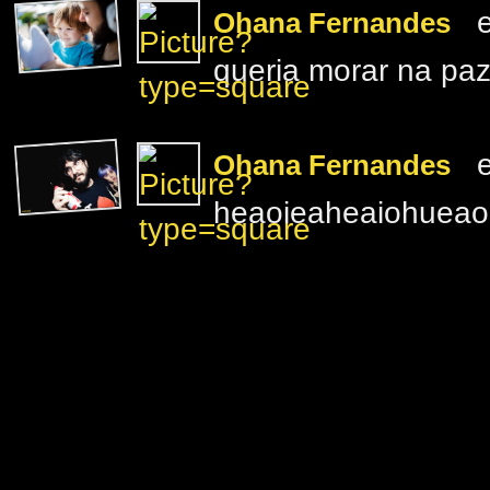
e
Ohana Fernandes
queria morar na paz
e
Ohana Fernandes
heaoieaheaiohueao