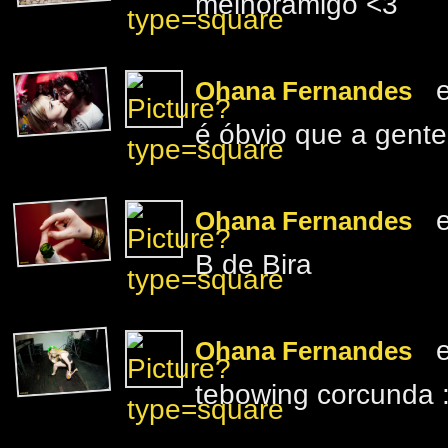
melhoramigo <3
e
Ohana Fernandes
é óbvio que a gente
e
Ohana Fernandes
B de Bira
e
Ohana Fernandes
tebowing corcunda 