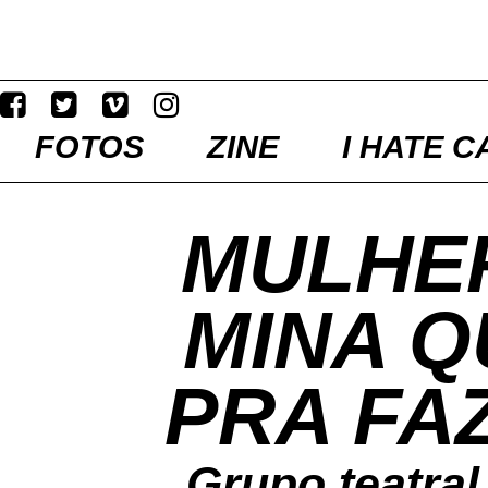
FOTOS
ZINE
I HATE C
MULHER
MINA Q
PRA FA
Grupo teatral