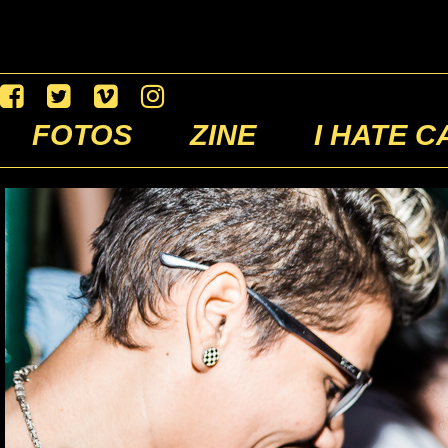
FOTOS
ZINE
I HATE C