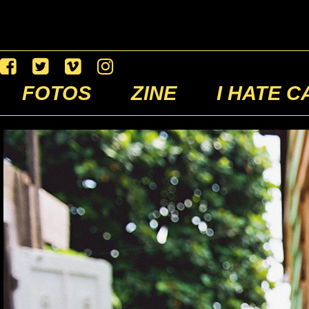
FOTOS
ZINE
I HATE C