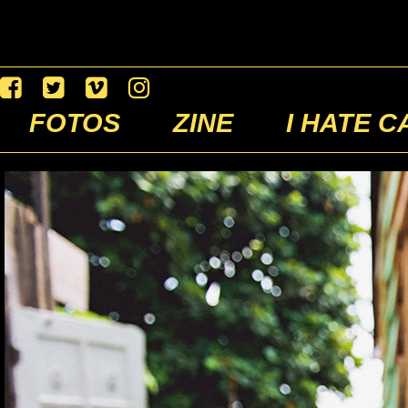
FOTOS
ZINE
I HATE C