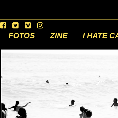
FOTOS
ZINE
I HATE C