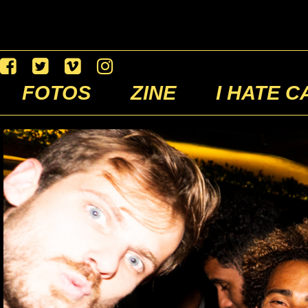
FOTOS
ZINE
I HATE C