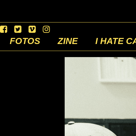
FOTOS
ZINE
I HATE C