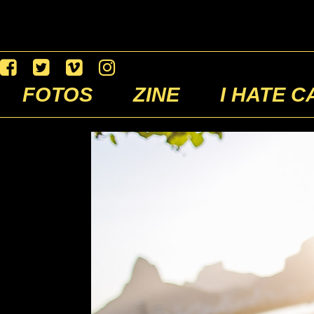
FOTOS
ZINE
I HATE C