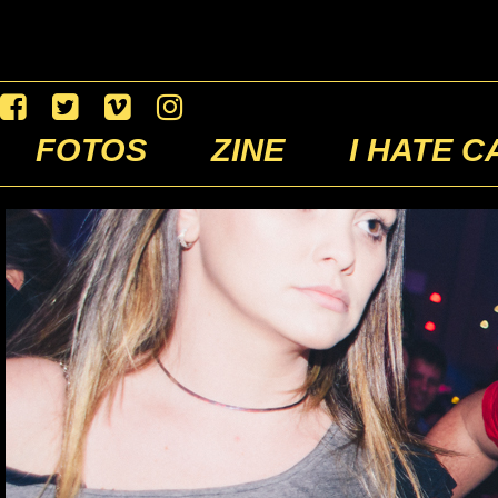
FOTOS
ZINE
I HATE C