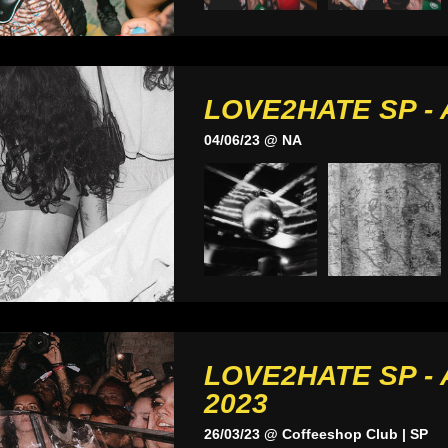
LOVE2HATE SP - 
04/06/23 @ NA
LOVE2HATE SP -
2023
26/03/23 @ Coffeeshop Club | SP