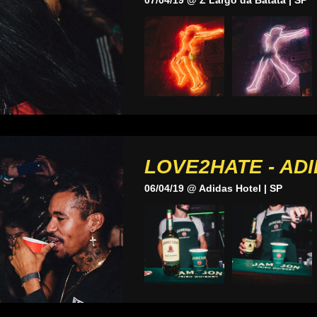
07/04/19 @ Z Largo da Batata | SP
LOVE2HATE - AD
06/04/19 @ Adidas Hotel | SP